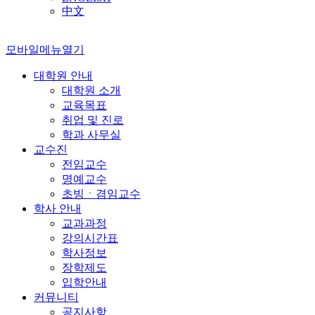
中文
모바일메뉴열기
대학원 안내
대학원 소개
교육목표
취업 및 진로
학과 사무실
교수진
전임교수
명예교수
초빙ㆍ겸임교수
학사 안내
교과과정
강의시간표
학사정보
장학제도
입학안내
커뮤니티
공지사항