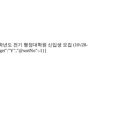
"alt":"2025학년도 전기 행정대학원 신입생 모집 (10\/28-
arget":"Y","@sortNo":-1}]