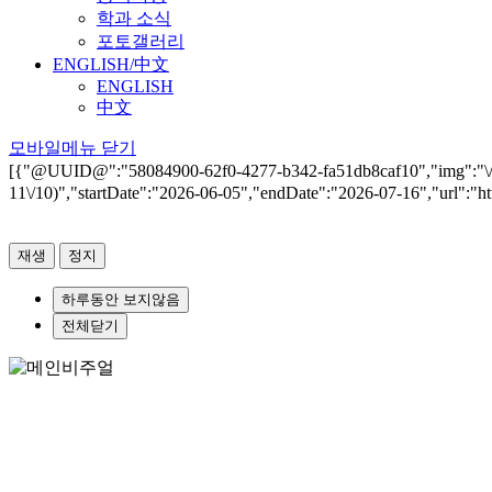
학과 소식
포토갤러리
ENGLISH/中文
ENGLISH
中文
모바일메뉴 닫기
[{"@UUID@":"58084900-62f0-4277-b342-fa51db8caf10","img":
11\/10)","startDate":"2026-06-05","endDate":"2026-07-16","url":"http
재생
정지
하루동안 보지않음
전체닫기
내일의 역량을 키우는 Only One 공공전문가 대학원, Number On
가톨릭대학교
행정대학원