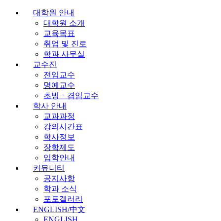
대학원 안내
대학원 소개
교육목표
취업 및 진로
학과 사무실
교수진
전임교수
명예교수
초빙ㆍ겸임교수
학사 안내
교과과정
강의시간표
학사정보
장학제도
입학안내
커뮤니티
공지사항
학과 소식
포토갤러리
ENGLISH/中文
ENGLISH