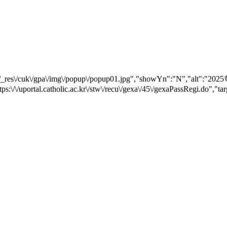
"\/_res\/cuk\/gpa\/img\/popup\/popup01.jpg","showYn":"N",
s:\/\/uportal.catholic.ac.kr\/stw\/recu\/gexa\/45\/gexaPassRegi.do","t
e 학생