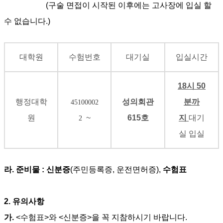
(
구술 면접이 시작된 이후에는 고사장에 입실 할
수 없습니다
.)
대학원
수험번호
대기실
입실시간
18
시
50
행정대학
성의회관
분까
45100002
원
~
615
호
지
대기
2
실 입실
라
.
준비물
:
신분증
(
주민등록증
,
운전면허증
),
수험표
2.
유의사항
가
.
<
수험표
>
와
<
신분증
>
을 꼭 지참하시기 바랍니다
.