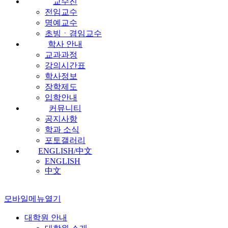
교수진
전임교수
명예교수
초빙ㆍ겸임교수
학사 안내
교과과정
강의시간표
학사정보
장학제도
입학안내
커뮤니티
공지사항
학과 소식
포토갤러리
ENGLISH/中文
ENGLISH
中文
모바일메뉴열기
대학원 안내