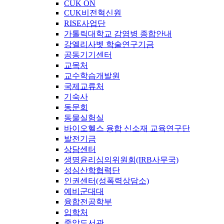
CUK ON
CUK비전혁신원
RISE사업단
가톨릭대학교 감염병 종합안내
강엘리사벳 학술연구기금
공동기기센터
교목처
교수학습개발원
국제교류처
기숙사
동문회
동물실험실
바이오헬스 융합 신소재 교육연구단
발전기금
상담센터
생명윤리심의위원회(IRB사무국)
성심산학협력단
인권센터(성폭력상담소)
예비군대대
융합전공학부
입학처
중앙도서관