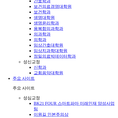
간호학과
보건의료경영대학원
보건학과
생명대학원
생명윤리학과
융복합의과학과
의과학과
의학과
임상간호대학원
임상치과학대학원
정밀의료빅데이터학과
성신교정
신학과
교회음악대학원
주요 사이트
주요 사이트
성심교정
BK21 FOUR 스마트파마 미래인재 양성사업
팀
이원길 인본주의상