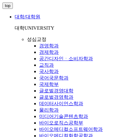
top
대학/대학원
대학
UNIVERSITY
성심교정
경영학과
경제학과
공간디자인ㆍ소비자학과
교직과
국사학과
국어국문학과
국제학부
글로벌경영대학
글로벌경영학과
데이터사이언스학과
물리학과
미디어기술콘텐츠학과
바이오로직스공학부
바이오메디컬소프트웨어학과
바이오메디컬화학공학과