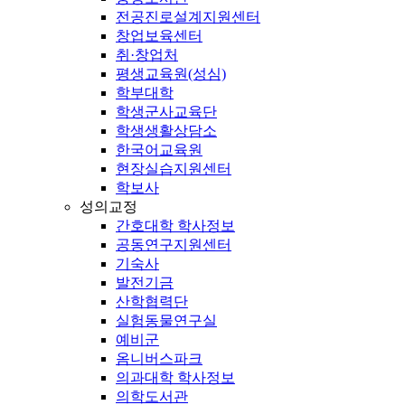
전공진로설계지원센터
창업보육센터
취·창업처
평생교육원(성심)
학부대학
학생군사교육단
학생생활상담소
한국어교육원
현장실습지원센터
학보사
성의교정
간호대학 학사정보
공동연구지원센터
기숙사
발전기금
산학협력단
실험동물연구실
예비군
옴니버스파크
의과대학 학사정보
의학도서관