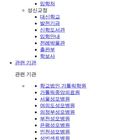
입학처
성신교정
대신학교
발전기금
신학도서관
입학안내
전례박물관
출판부
학보사
관련 기관
관련 기관
학교법인 가톨릭학원
가톨릭중앙의료원
서울성모병원
여의도성모병원
의정부성모병원
부천성모병원
은평성모병원
인천성모병원
성빈센트병원