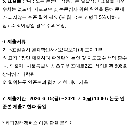
5.
표절률 안내
:
모든 논문에 적용되는 일괄적인 표절률 기준
수치는 없으며
,
지도교수 및 논문심사 위원 확인을 통해 문제
가 되지않는 수준 확인 필요
(
※
참고
:
본교 평균
5%
이하 권
장
/ 15%
이상일 경우 주의요망
)
6.
제출서류
가
. <
표절검사 결과확인서
>(
요약보기
)
의 표지
1
부
.
※
표지
1
장만 제출하며 확인란에 본인 및 지도교수 서명 필수
나
.
제출처
:
서울특별시 서초구 반포대로
222,
성의회관
606
호
상담심리대학원
※
학위논문 인준본과 함께 기한 내에 제출
7.
제출기간
: 2026. 6. 15(
월
) ~ 2026. 7. 3(금) 16:00 /
논문 인
준본 제출기한과 동일
*
카피킬러캠퍼스 이용 관련 문의처