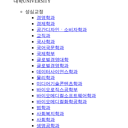
대학
UNIVERSITY
성심교정
경영학과
경제학과
공간디자인ㆍ소비자학과
교직과
국사학과
국어국문학과
국제학부
글로벌경영대학
글로벌경영학과
데이터사이언스학과
물리학과
미디어기술콘텐츠학과
바이오로직스공학부
바이오메디컬소프트웨어학과
바이오메디컬화학공학과
법학과
사회복지학과
사회학과
생명공학과