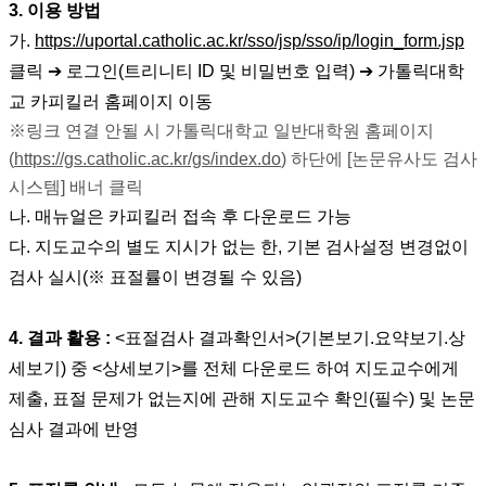
3.
이용 방법
가
.
https://uportal.catholic.ac.kr/sso/jsp/sso/ip/login_form.jsp
클릭 ➔ 로그인(트리니티 ID 및 비밀번호 입력) ➔ 가톨릭대학
교 카피킬러 홈페이지 이동
※링크 연결 안될 시 가톨릭대학교 일반대학원 홈페이지
(
https://gs.catholic.ac.kr/gs/index.do
) 하단에 [논문유사도 검사
시스템] 배너 클릭
나
.
매뉴얼은 카피킬러 접속 후 다운로드 가능
다
.
지도교수의 별도 지시가 없는 한
,
기본 검사설정 변경없이
검사 실시
(
※
표절률이 변경될 수 있음
)
4.
결과 활용
:
<
표절검사 결과확인서
>(
기본보기
.
요약보기
.
상
세보기
)
중
<
상세보기
>
를 전체 다운로드 하여 지도교수에게
제출
,
표절 문제가 없는지에 관해 지도교수 확인
(
필수
)
및 논문
심사 결과에 반영