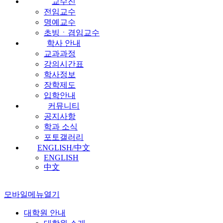
교수진
전임교수
명예교수
초빙ㆍ겸임교수
학사 안내
교과과정
강의시간표
학사정보
장학제도
입학안내
커뮤니티
공지사항
학과 소식
포토갤러리
ENGLISH/中文
ENGLISH
中文
모바일메뉴열기
대학원 안내