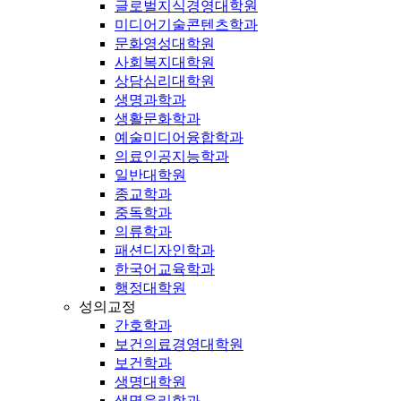
글로벌지식경영대학원
미디어기술콘텐츠학과
문화영성대학원
사회복지대학원
상담심리대학원
생명과학과
생활문화학과
예술미디어융합학과
의료인공지능학과
일반대학원
종교학과
중독학과
의류학과
패션디자인학과
한국어교육학과
행정대학원
성의교정
간호학과
보건의료경영대학원
보건학과
생명대학원
생명윤리학과