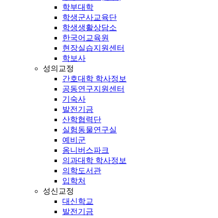
학부대학
학생군사교육단
학생생활상담소
한국어교육원
현장실습지원센터
학보사
성의교정
간호대학 학사정보
공동연구지원센터
기숙사
발전기금
산학협력단
실험동물연구실
예비군
옴니버스파크
의과대학 학사정보
의학도서관
입학처
성신교정
대신학교
발전기금