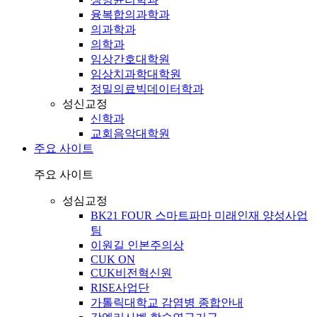
융복합의과학과
의과학과
의학과
임상간호대학원
임상치과학대학원
정밀의료빅데이터학과
성신교정
신학과
교회음악대학원
주요 사이트
주요 사이트
성심교정
BK21 FOUR 스마트파마 미래인재 양성사업
팀
이원길 인본주의상
CUK ON
CUK비전혁신원
RISE사업단
가톨릭대학교 감염병 종합안내