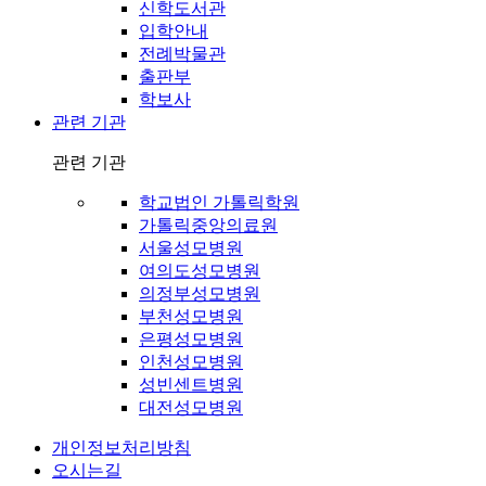
신학도서관
입학안내
전례박물관
출판부
학보사
관련 기관
관련 기관
학교법인 가톨릭학원
가톨릭중앙의료원
서울성모병원
여의도성모병원
의정부성모병원
부천성모병원
은평성모병원
인천성모병원
성빈센트병원
대전성모병원
개인정보처리방침
오시는길