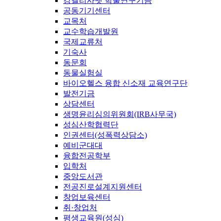
강엘리사벳 학술연구기금
공동기기센터
교목처
교수학습개발원
국제교류처
기숙사
동문회
동물실험실
바이오헬스 융합 신소재 교육연구단
발전기금
상담센터
생명윤리심의위원회(IRB사무국)
성심산학협력단
인권센터(성폭력상담소)
예비군대대
융합전공학부
입학처
중앙도서관
전공진로설계지원센터
창업보육센터
취·창업처
평생교육원(성심)